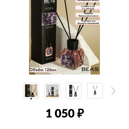
1 050
₽