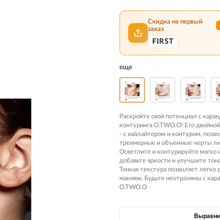
Скидка на первый
заказ
FIRST
еще
Раскройте свой потенциал с кара
контуринга O.TWO.O! Его двойной
- с хайлайтером и контуром, позв
трехмерные и объемные черты ли
Осветлите и контурируйте мягко и
добавьте яркости и улучшите тон
Тонкая текстура позволяет легко
макияж. Будьте неотразимы с ка
O.TWO.O
Выравни