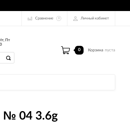
Сравнение
Личный кабинет
0
Чт, Пт
0
0
Корзина
пуста
 № 04 3.6g