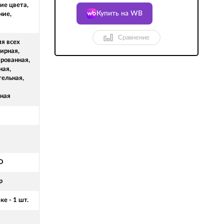
ие цвета,
Купить на WB
ние,
Сравнение
ля всех
ирная,
рованная,
ная,
тельная,
ная
O
р
ке - 1 шт.