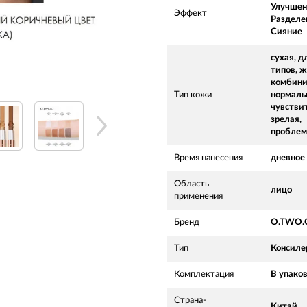
Улучшен
Эффект
Разделе
Сияние
сухая, д
типов, ж
комбини
Тип кожи
нормаль
чувстви
зрелая,
проблем
Время нанесения
дневное
Область
лицо
применения
Бренд
O.TWO.
Тип
Консиле
Комплектация
В упаков
Страна-
Китай