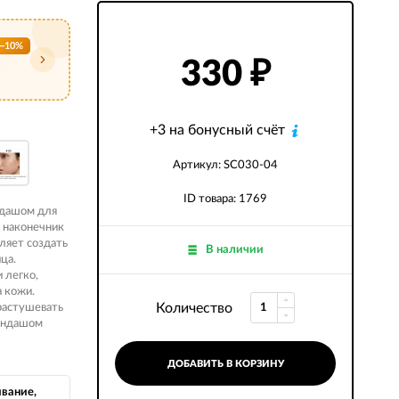
−10%
330
₽
+3 на бонусный счёт
Артикул: SC030-04
ID товара: 1769
ндашом для
 наконечник
оляет создать
В наличии
ца.
 легко,
а кожи.
Количество
 растушевать
рандашом
ДОБАВИТЬ В КОРЗИНУ
вание,