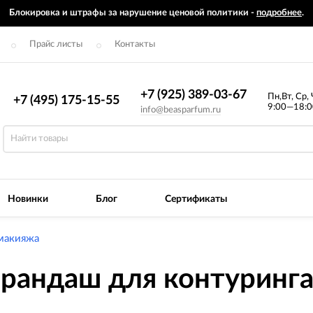
Блокировка и штрафы за нарушение ценовой политики -
подробнее
.
Прайс листы
Контакты
+7 (925) 389-03-67
Пн,Вт, Ср, 
+7 (495) 175-15-55
9:00—18:0
info@beasparfum.ru
Новинки
Блог
Сертификаты
макияжа
рандаш для контуринга