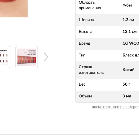
Область
губы
применения
Ширина
1.2 см
Высота
13.1 см
Бренд
O.TWO.
Тип
Блеск дл
Страна-
Китай
изготовитель
Вес
50 г
Объём
3 мл
посмотреть все характери