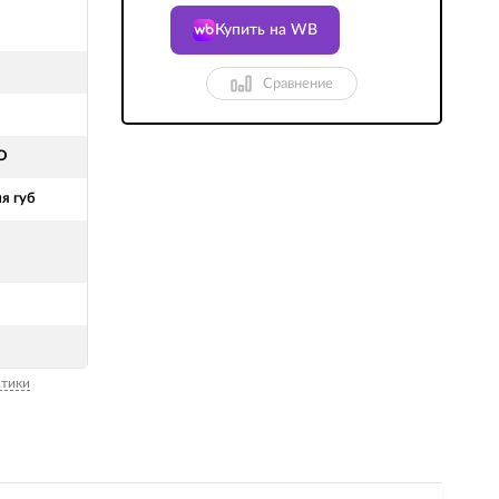
Купить на WB
Сравнение
O
я губ
стики