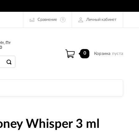
Сравнение
Личный кабинет
0
Чт, Пт
0
0
Корзина
пуста
ney Whisper 3 ml