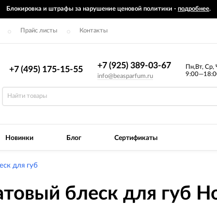
Блокировка и штрафы за нарушение ценовой политики -
подробнее
.
Прайс листы
Контакты
+7 (925) 389-03-67
Пн,Вт, Ср, 
+7 (495) 175-15-55
9:00—18:0
info@beasparfum.ru
Новинки
Блог
Сертификаты
еск для губ
овый блеск для губ Ho