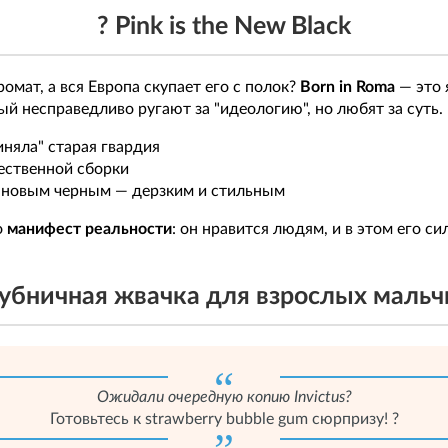
? Pink is the New Black
мат, а вся Европа скупает его с полок?
Born in Roma
— это 
ый несправедливо ругают за "идеологию", но любят за суть.
иняла" старая гвардия
ественной сборки
я новым черным — дерзким и стильным
о
манифест реальности
: он нравится людям, и в этом его си
лубничная жвачка для взрослых мальч
Ожидали очередную копию Invictus?
Готовьтесь к strawberry bubble gum сюрпризу! ?