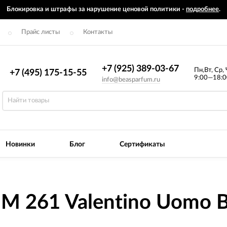
Блокировка и штрафы за нарушение ценовой политики -
подробнее
.
Прайс листы
Контакты
+7 (925) 389-03-67
Пн,Вт, Ср, 
+7 (495) 175-15-55
9:00—18:0
info@beasparfum.ru
Новинки
Блог
Сертификаты
M 261 Valentino Uomo 