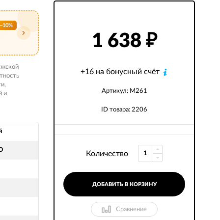
−10%
1 638
₽
ужской
+16 на бонусный счёт
нтность
и,
Артикул: M261
й и
ID товара: 2206
й
O
Количество
ДОБАВИТЬ В КОРЗИНУ
Сравнение