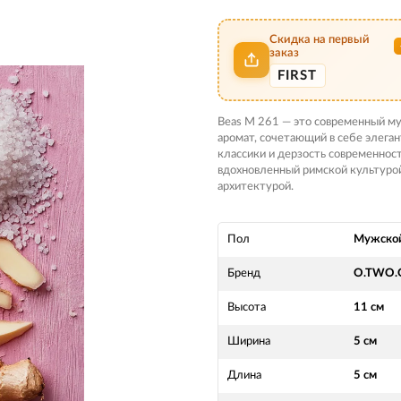
Скидка на первый
заказ
FIRST
Beas M 261 — это современный м
аромат, сочетающий в себе элега
классики и дерзость современност
вдохновленный римской культуро
архитектурой.
Пол
Мужско
Бренд
O.TWO.
Высота
11 см
Ширина
5 см
Длина
5 см