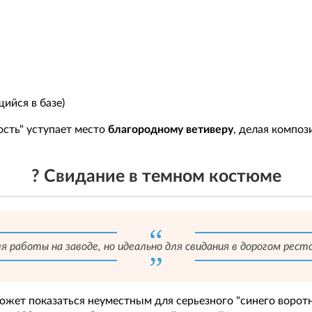
ийся в базе)
ость" уступает место
благородному ветиверу
, делая компо
? Свидание в темном костюме
я работы на заводе, но идеально для свидания в дорогом рест
ожет показаться неуместным для серьезного "синего воротн