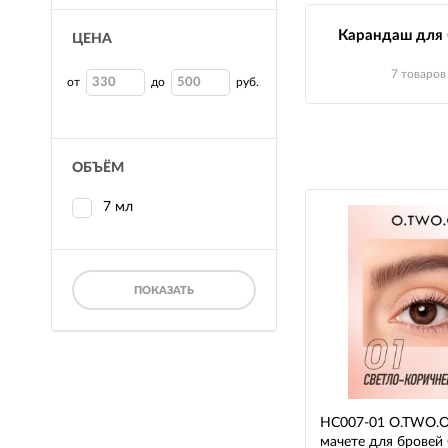
Карандаш для 
ЦЕНА
7 товаров
от
до
руб.
ОБЪЁМ
7 мл
ПОКАЗАТЬ
HC007-01 O.TWO.O
мачете для бровей 