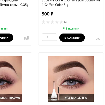
 Карандаш-
SC029-1 O.TWO.O Гель для бровей №
 Темно-серый 0.35g
1 Coffee Color 5 g
500
₽
(0)
личии
В наличии
РЗИНУ
В КОРЗИНУ