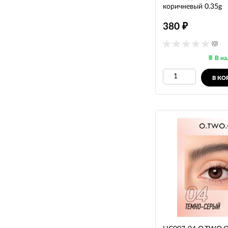
коричневый 0.35g
380
₽
(0)
В на
В КО