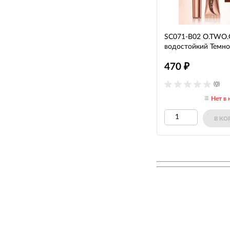
SC071-B02 O.TWO.O
водостойкий Темно
470
₽
(0)
Нет в 
В КО