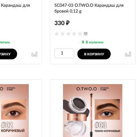
 Карандаш для
SC047-03 O.TWO.O Карандаш для
бровей 0,12 g
330
₽
(0)
личии
В наличии
РЗИНУ
В КОРЗИНУ