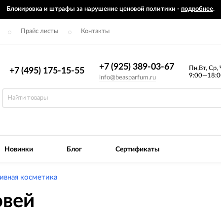
Блокировка и штрафы за нарушение ценовой политики -
подробнее
.
Прайс листы
Контакты
+7 (925) 389-03-67
Пн,Вт, Ср, 
+7 (495) 175-15-55
9:00—18:0
info@beasparfum.ru
Новинки
Блог
Сертификаты
ивная косметика
овей