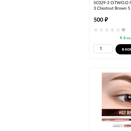
SC029-3 O.TWO.O Г
3 Chestnut Brown 5
500
₽
(0)
В на
В КО