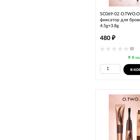
SC069-02 O.TWO.O 
фиксатор для бров
4.5g+3.8g
480
₽
(0)
В на
В КО