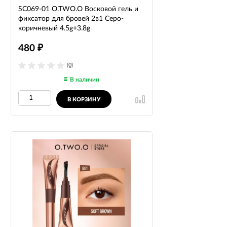
SC069-01 O.TWO.O Восковой гель и
фиксатор для бровей 2в1 Серо-
коричневый 4.5g+3.8g
480
₽
(0)
В наличии
В КОРЗИНУ