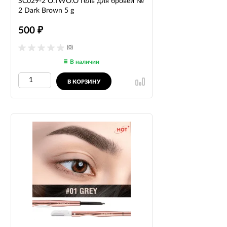
SC029-2 O.TWO.O Гель для бровей №
2 Dark Brown 5 g
500
₽
(0)
В наличии
В КОРЗИНУ