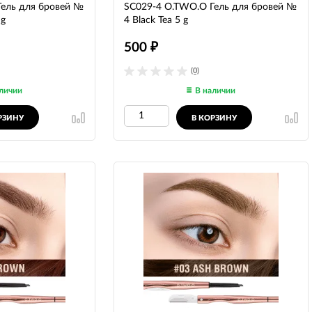
ель для бровей №
SC029-4 O.TWO.O Гель для бровей №
 g
4 Black Tea 5 g
500
₽
(0)
личии
В наличии
РЗИНУ
В КОРЗИНУ