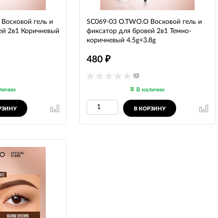
Восковой гель и
SC069-03 O.TWO.O Восковой гель и
ей 2в1 Коричневый
фиксатор для бровей 2в1 Темно-
коричневый 4.5g+3.8g
480
₽
(0)
личии
В наличии
РЗИНУ
В КОРЗИНУ