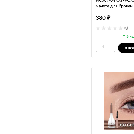
HC007-04 O.TWO.O
мачете для бровей
380
₽
(0)
В на
В КО