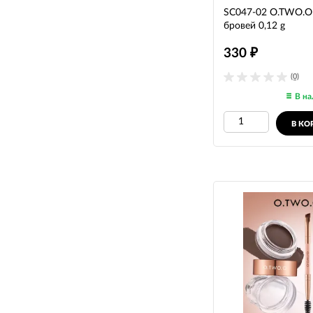
SC047-02 O.TWO.O
бровей 0,12 g
330
₽
(0)
В на
В КО