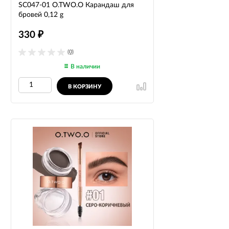
SC047-01 O.TWO.O Карандаш для
бровей 0,12 g
330
₽
(0)
В наличии
В КОРЗИНУ