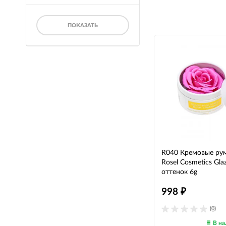
ПОКАЗАТЬ
R040 Кремовые рум
Rosel Cosmetics Gl
оттенок 6g
998
₽
(0)
В на