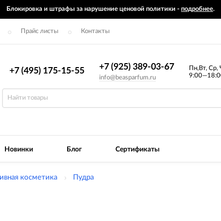
Блокировка и штрафы за нарушение ценовой политики -
подробнее
.
Прайс листы
Контакты
+7 (925) 389-03-67
Пн,Вт, Ср, 
+7 (495) 175-15-55
9:00—18:0
info@beasparfum.ru
Новинки
Блог
Сертификаты
ивная косметика
Пудра