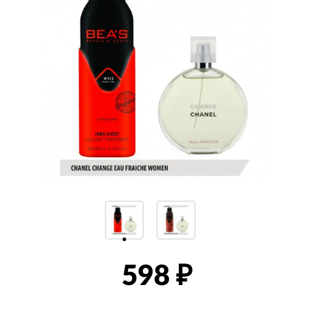
598
₽