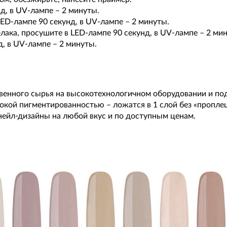
д, в UV-лампе – 2 минуты.
LED-лампе 90 секунд, в UV-лампе – 2 минуты.
лака, просушите в LED-лампе 90 секунд, в UV-лампе – 2 ми
д, в UV-лампе – 2 минуты.
ственного сырья на высокотехнологичном оборудовании и п
окой пигментированностью – ложатся в 1 слой без «пропле
нейл-дизайны на любой вкус и по доступным ценам.