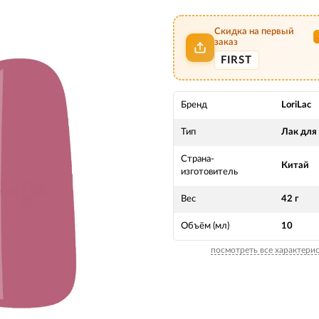
Скидка на первый
заказ
FIRST
Бренд
LoriLac
Тип
Лак для
Страна-
Китай
изготовитель
Вес
42 г
Объём (мл)
10
посмотреть все характери