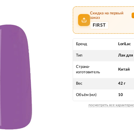
Скидка на первый
заказ
FIRST
Бренд
LoriLac
Тип
Лак для
Страна-
Китай
изготовитель
Вес
42 г
Объём (мл)
10
посмотреть все характери