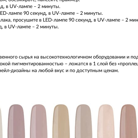
д, в UV-лампе – 2 минуты.
LED-лампе 90 секунд, в UV-лампе – 2 минуты.
лака, просушите в LED-лампе 90 секунд, в UV-лампе – 2 ми
д, в UV-лампе – 2 минуты.
ственного сырья на высокотехнологичном оборудовании и п
окой пигментированностью – ложатся в 1 слой без «пропле
нейл-дизайны на любой вкус и по доступным ценам.