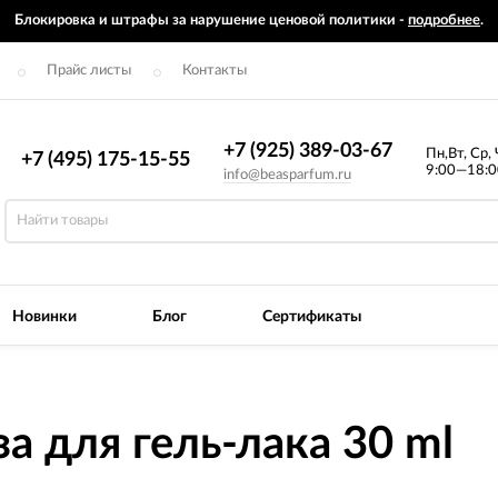
Блокировка и штрафы за нарушение ценовой политики -
подробнее
.
Прайс листы
Контакты
+7 (925) 389-03-67
Пн,Вт, Ср, 
+7 (495) 175-15-55
9:00—18:0
info@beasparfum.ru
Новинки
Блог
Сертификаты
за для гель-лака 30 ml