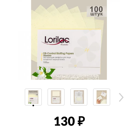
130
₽