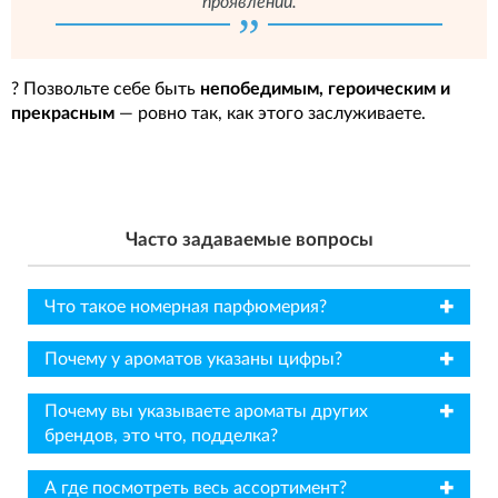
проявлении.
? Позвольте себе быть
непобедимым, героическим и
прекрасным
— ровно так, как этого заслуживаете.
Часто задаваемые вопросы
✖
Что такое номерная парфюмерия?
✖
Почему у ароматов указаны цифры?
✖
Почему вы указываете ароматы других
брендов, это что, подделка?
✖
А где посмотреть весь ассортимент?