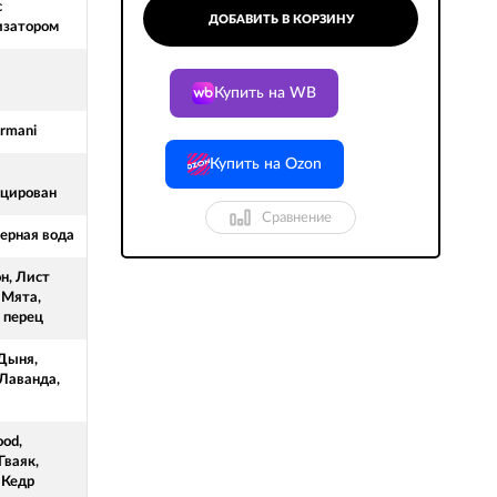
с
ДОБАВИТЬ В КОРЗИНУ
изатором
Купить на WB
Armani
Купить на Ozon
цирован
Сравнение
рная вода
н, Лист
 Мята,
 перец
 Дыня,
 Лаванда,
й
od,
Гваяк,
 Кедр