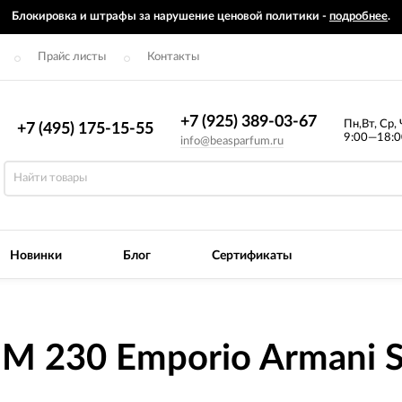
Блокировка и штрафы за нарушение ценовой политики -
подробнее
.
Прайс листы
Контакты
+7 (925) 389-03-67
Пн,Вт, Ср, 
+7 (495) 175-15-55
9:00—18:0
info@beasparfum.ru
Новинки
Блог
Сертификаты
M 230 Emporio Armani S