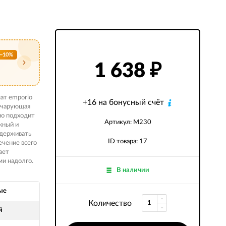
−10%
1 638
₽
ат emporio
+16 на бонусный счёт
а чарующая
но подходит
Артикул: M230
жный и
ддерживать
ID товара: 17
ечение всего
ает
ми надолго.
В наличии
ые
Количество
й