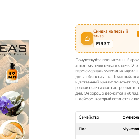
Скидка на первый
заказ
FIRST
Почувствуйте пленительный аром
armani сильнее вместе с вами. Эт
парфюмерная композиция идеаль
для любого случая. Приятный, не
чувственный аромат поможет по
ровное позитивное настроение в т
дня. Он хорошо держится и облад
шлейфом, который останется с ва
Семейство
фужерн
Пол
Мужско