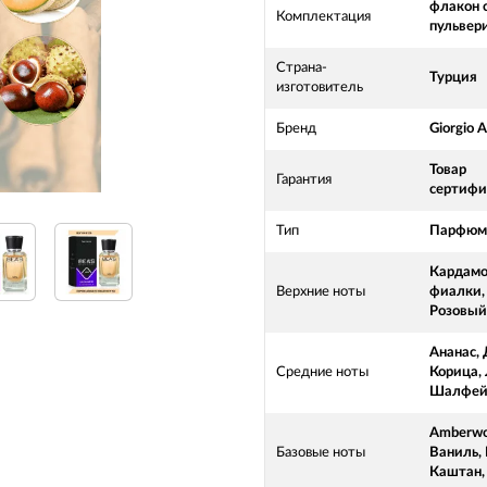
флакон 
Комплектация
пульвер
Страна-
Турция
изготовитель
Бренд
Giorgio 
Товар
Гарантия
сертифи
Тип
Парфюме
Кардамо
Верхние ноты
фиалки,
Розовый
Ананас,
Средние ноты
Корица,
Шалфе
Amberwo
Базовые ноты
Ваниль, 
Каштан,