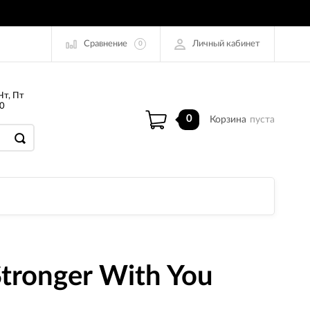
Сравнение
Личный кабинет
0
Чт, Пт
0
0
Корзина
пуста
tronger With You