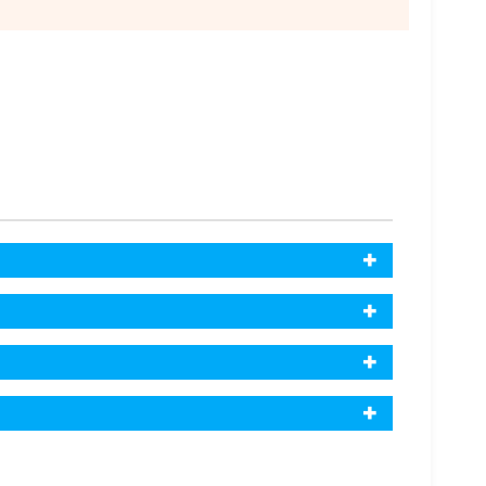
✖
✖
✖
✖