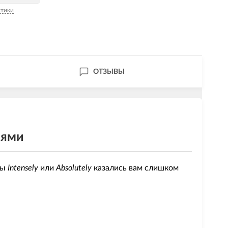
стики
ОТЗЫВЫ
иями
ры
Intensely
или
Absolutely
казались вам слишком