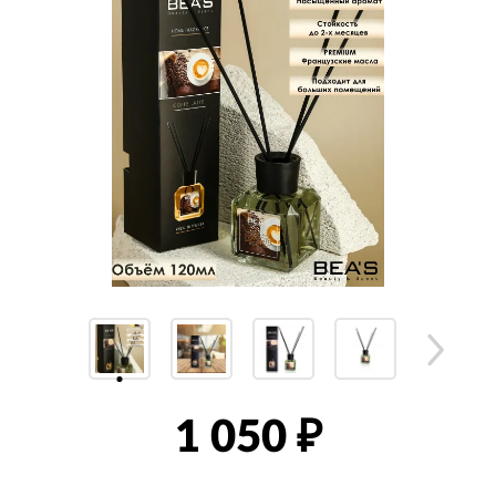
1 050
₽