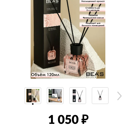
1 050
₽