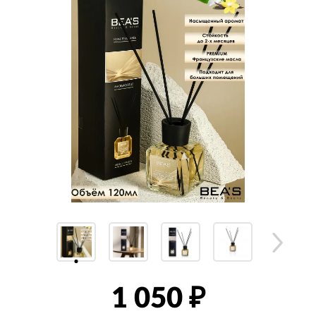
1 050
₽