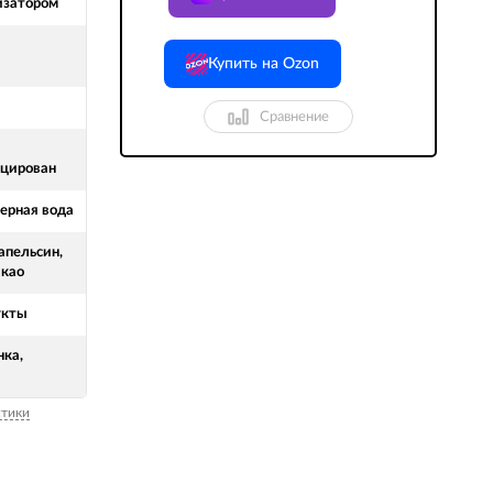
изатором
Купить на Ozon
Сравнение
цирован
рная вода
апельсин,
акао
укты
нка,
стики