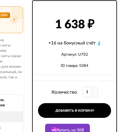
−10%
1 638
₽
ому
+16 на бонусный счёт
е ноты
кими
Артикул: U702
 ноты какао
ую
ID товара: 1084
 для осенне-
рсальный, он
ски, так и
Количество
ые,
кие
ДОБАВИТЬ В КОРЗИНУ
с
Купить на WB