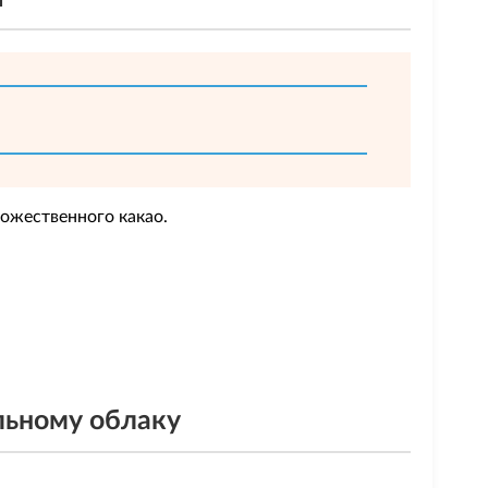
божественного какао.
льному облаку