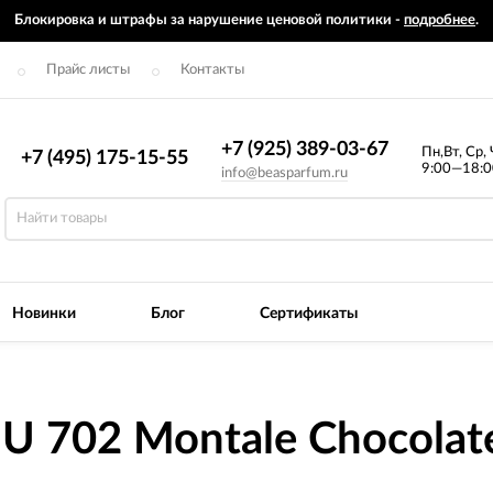
Блокировка и штрафы за нарушение ценовой политики -
подробнее
.
Прайс листы
Контакты
+7 (925) 389-03-67
Пн,Вт, Ср, 
+7 (495) 175-15-55
9:00—18:0
info@beasparfum.ru
Новинки
Блог
Сертификаты
U 702 Montale Chocolate