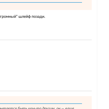
"огромный" шлейф позади.
е пытается быть кем-то другим, он — ваше