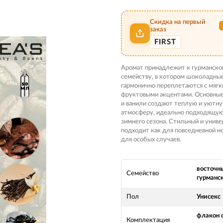
Скидка на первый
заказ
FIRST
Аромат принадлежит к гурманск
семейству, в котором шоколадны
гармонично переплетаются с мяг
фруктовыми акцентами. Основные
и ванили создают теплую и уютн
атмосферу, идеально подходящую
зимнего сезона. Стильный и униве
подходит как для повседневной но
для особых случаев.
восточн
Семейство
гурманс
Пол
Унисекс
флакон 
Комплектация