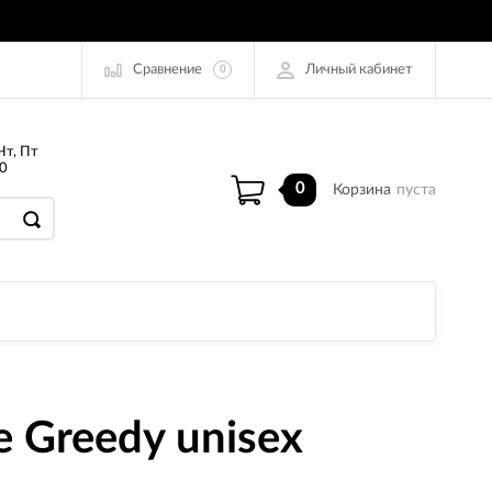
Сравнение
Личный кабинет
0
Чт, Пт
0
0
Корзина
пуста
 Greedy unisex