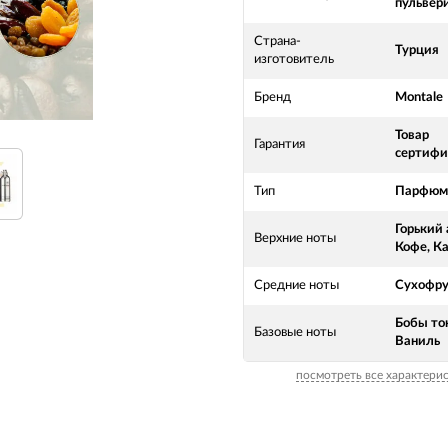
пульвер
Страна-
Турция
изготовитель
Бренд
Montale
Товар
Гарантия
сертифи
Тип
Парфюме
Горький 
Верхние ноты
Кофе, К
Средние ноты
Сухофр
Бобы то
Базовые ноты
Ваниль
посмотреть все характери