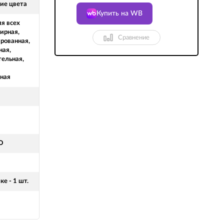
ие цвета
Купить на WB
ля всех
ирная,
Сравнение
рованная,
ная,
тельная,
ная
O
ке - 1 шт.