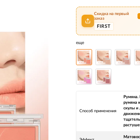
Скидка на первый
заказ
FIRST
еще
Румяна.
румяна 
скулы и
Способ применения
движен
тщатель
растуше
Матовос
Эффект