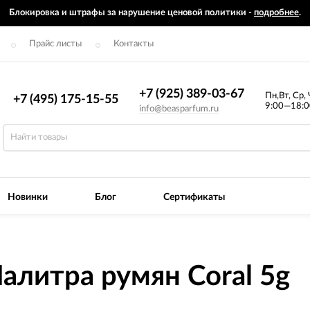
Блокировка и штрафы за нарушение ценовой политики -
подробнее
.
Прайс листы
Контакты
+7 (925) 389-03-67
Пн,Вт, Ср, 
+7 (495) 175-15-55
9:00—18:0
info@beasparfum.ru
Новинки
Блог
Сертификаты
алитра румян Coral 5g