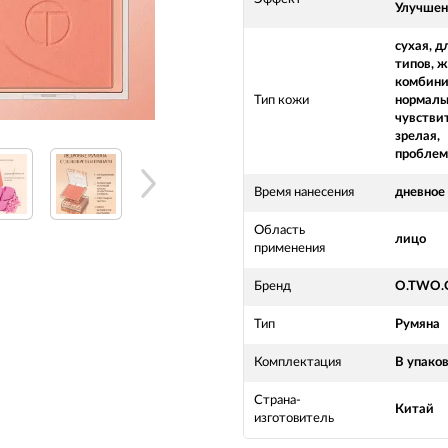
Улучшен
сухая, д
типов, ж
комбини
Тип кожи
нормаль
чувстви
зрелая,
проблем
Время нанесения
дневное
Область
лицо
применения
Бренд
O.TWO.
Тип
Румяна
Комплектация
В упаков
Страна-
Китай
изготовитель