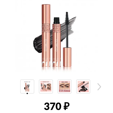
370
₽