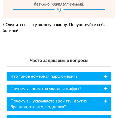
безумно притягательный.
? Окунитесь в эту
золотую ванну
. Почувствуйте себя
богиней.
Часто задаваемые вопросы
✖
Что такое номерная парфюмерия?
✖
Почему у ароматов указаны цифры?
✖
Почему вы указываете ароматы других
брендов, это что, подделка?