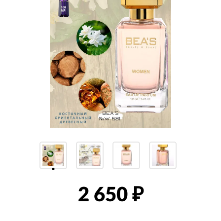
2 650
₽