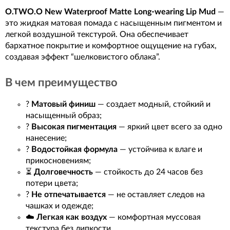
O.TWO.O New Waterproof Matte Long-wearing Lip Mud
—
это жидкая матовая помада с насыщенным пигментом и
легкой воздушной текстурой. Она обеспечивает
бархатное покрытие и комфортное ощущение на губах,
создавая эффект “шелковистого облака”.
В чем преимущество
?
Матовый финиш
— создает модный, стойкий и
насыщенный образ;
?
Высокая пигментация
— яркий цвет всего за одно
нанесение;
?
Водостойкая формула
— устойчива к влаге и
прикосновениям;
⏳
Долговечность
— стойкость до 24 часов без
потери цвета;
?
Не отпечатывается
— не оставляет следов на
чашках и одежде;
☁️
Легкая как воздух
— комфортная муссовая
текстура без липкости.