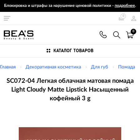
Блокировка и штрафы за нарушение ценовой политики -
подробнее
.
0
0
КАТАЛОГ ТОВАРОВ
Главная
Декоративная косметика
Для губ
Помада
SC072-04 Легкая облачная матовая помада
Light Cloudy Matte Lipstick Насыщенный
кофейный 3 g
Изображения
товаров