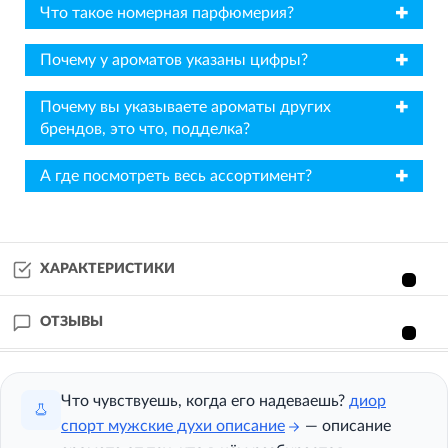
✖
Что такое номерная парфюмерия?
✖
Почему у ароматов указаны цифры?
✖
Почему вы указываете ароматы других
брендов, это что, подделка?
✖
А где посмотреть весь ассортимент?
ХАРАКТЕРИСТИКИ
ОТЗЫВЫ
Что чувствуешь, когда его надеваешь?
диор
спорт мужские духи описание
— описание