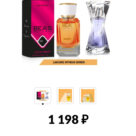
1 198
₽