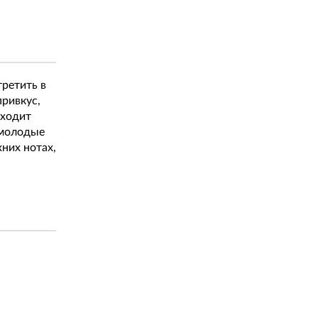
третить в
привкус,
входит
 молодые
них нотах,