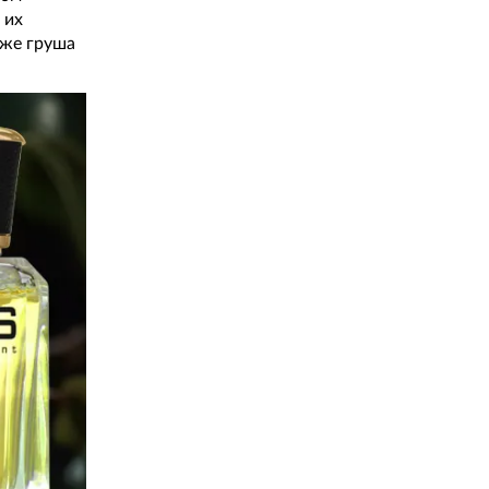
 их
кже груша