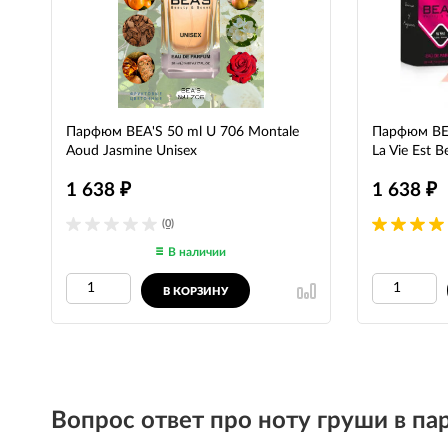
Парфюм BEA'S 50 ml U 706 Montale
Парфюм BEA
Aoud Jasmine Unisex
La Vie Est B
1 638
1 638
₽
₽
(0)
В наличии
В КОРЗИНУ
Вопрос ответ про ноту груши в п