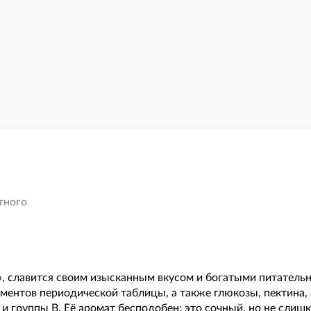
тного
», славится своим изысканным вкусом и богатыми питател
ементов периодической таблицы, а также глюкозы, пектина,
E и группы B. Её аромат бесподобен; это сочный, но не слиш