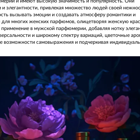
мерии и имеют высокую значимость и популярность. Они
 и элегантности, привлекая множество людей своей нежно
сть вызывать эмоции и создавать атмосферу романтики и
 для многих женских парфюмов, олицетворяя женскую крас
 применение в мужской парфюмерии, добавляя нотку элега
иверсальности и широкому спектру вариаций, цветочные ар
ые возможности самовыражения и подчеркивая индивидуаль