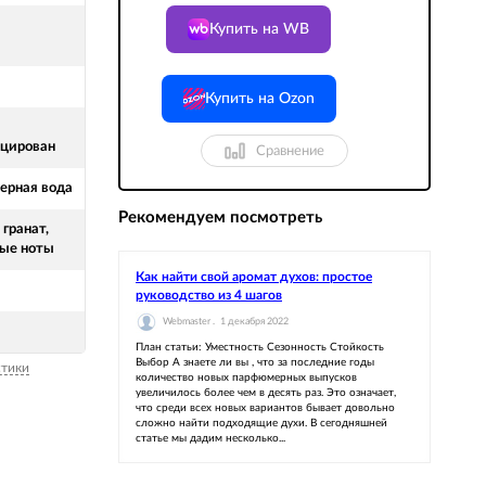
Купить на WB
Купить на Ozon
цирован
Сравнение
рная вода
Рекомендуем посмотреть
гранат,
ые ноты
Как найти свой аромат духов: простое
руководство из 4 шагов
Webmaster .
1 декабря 2022
План статьи: Уместность Сезонность Стойкость
Выбор А знаете ли вы , что за последние годы
стики
количество новых парфюмерных выпусков
увеличилось более чем в десять раз. Это означает,
что среди всех новых вариантов бывает довольно
сложно найти подходящие духи. В сегодняшней
статье мы дадим несколько...