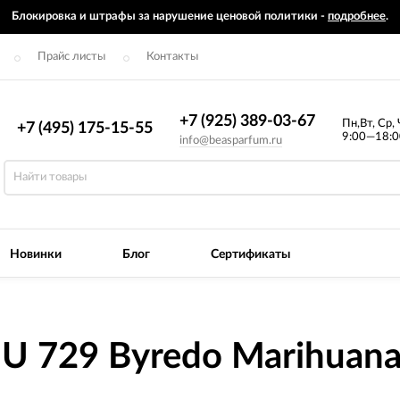
Блокировка и штрафы за нарушение ценовой политики -
подробнее
.
Прайс листы
Контакты
+7 (925) 389-03-67
Пн,Вт, Ср, 
+7 (495) 175-15-55
9:00—18:0
info@beasparfum.ru
Новинки
Блог
Сертификаты
U 729 Byredo Marihuana