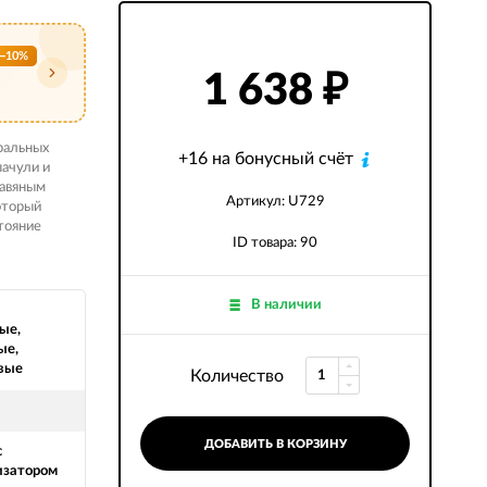
−10%
1 638
₽
ральных
+16 на бонусный счёт
пачули и
равяным
Артикул: U729
оторый
тояние
ID товара: 90
В наличии
ые,
ые,
вые
Количество
ДОБАВИТЬ В КОРЗИНУ
с
изатором