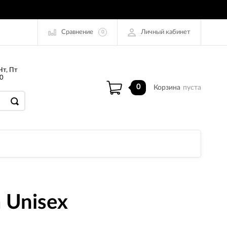
Сравнение
Личный кабинет
0
Чт, Пт
0
0
Корзина
пуста
 Unisex