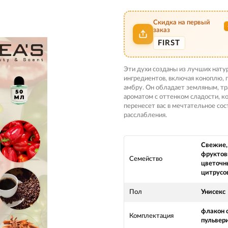
Скидка на первый
заказ
FIRST
Эти духи созданы из лучших нату
ингредиентов, включая коноплю, 
амбру. Он обладает земляным, т
ароматом с оттенком сладости, к
перенесет вас в мечтательное сос
расслабления.
Свежие,
фруктов
Семейство
цветочн
цитрусо
Пол
Унисекс
флакон 
Комплектация
пульвер