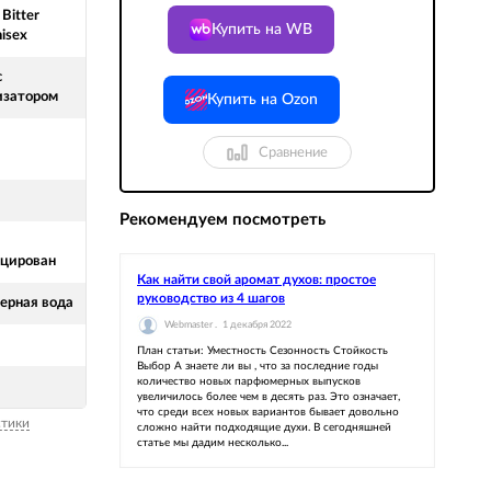
 Bitter
Купить на WB
isex
с
изатором
Купить на Ozon
Сравнение
Рекомендуем посмотреть
цирован
Как найти свой аромат духов: простое
руководство из 4 шагов
рная вода
Webmaster .
1 декабря 2022
План статьи: Уместность Сезонность Стойкость
Выбор А знаете ли вы , что за последние годы
количество новых парфюмерных выпусков
увеличилось более чем в десять раз. Это означает,
что среди всех новых вариантов бывает довольно
стики
сложно найти подходящие духи. В сегодняшней
статье мы дадим несколько...