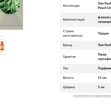
Tom Ford
Коллекция
Peach Un
флакон 
Комплектация
пульвер
Страна-
Турция
изготовитель
Бренд
Tom Ford
Товар
Гарантия
сертифи
Тип
Парфюме
Высота
11 см
Ширина
5 см
посмотреть все характери