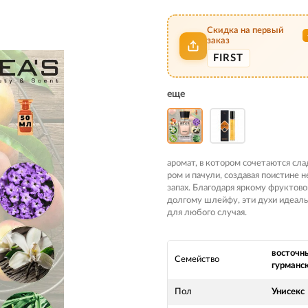
Скидка на первый
заказ
FIRST
еще
аромат, в котором сочетаются сла
ром и пачули, создавая поистине
запах. Благодаря яркому фруктов
долгому шлейфу, эти духи идеал
для любого случая.
восточн
Семейство
гурманс
Пол
Унисекс