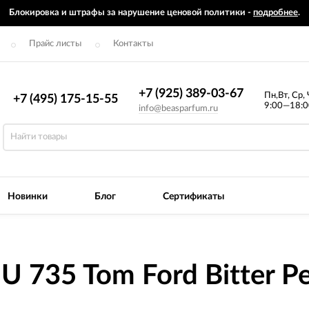
Блокировка и штрафы за нарушение ценовой политики -
подробнее
.
Прайс листы
Контакты
+7 (925) 389-03-67
Пн,Вт, Ср, 
+7 (495) 175-15-55
9:00—18:0
info@beasparfum.ru
Новинки
Блог
Сертификаты
 735 Tom Ford Bitter Pe