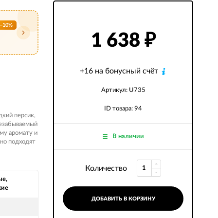
−10%
1 638
₽
+16 на бонусный счёт
Артикул: U735
ID товара: 94
дкий персик,
 незабываемый
ому аромату и
В наличии
ьно подходят
Количество
ые,
кие
ДОБАВИТЬ В КОРЗИНУ