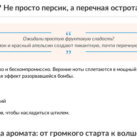
?️ Не просто персик, а перечная острот
Ожидали простую фруктовую сладость?
н и красный апельсин создают пикантную, почти перечную г
мко и бескомпромиссно. Верхние ноты сплетаются в мощный 
ая эффект разорвавшейся бомбы.
ний
рю
, чтобы насладиться штилем.
а аромата: от громкого старта к волш