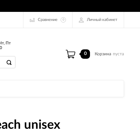
Сравнение
Личный кабинет
0
Чт, Пт
0
0
Корзина
пуста
ach unisex