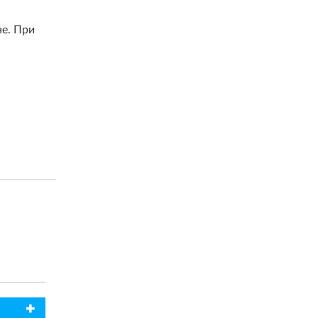
не. При
✖