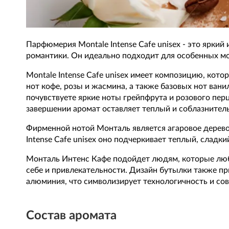
Парфюмерия Montale Intense Cafe unisex - это ярк
романтики. Он идеально подходит для особенных м
Montale Intense Cafe unisex имеет композицию, кото
нот кофе, розы и жасмина, а также базовых нот ванил
почувствуете яркие ноты грейпфрута и розового перц
завершении аромат оставляет теплый и соблазнительн
Фирменной нотой Монталь является агаровое дерево,
Intense Cafe unisex оно подчеркивает теплый, сладк
Монталь Интенс Кафе подойдет людям, которые люб
себе и привлекательности. Дизайн бутылки также пр
алюминия, что символизирует технологичность и со
Состав аромата