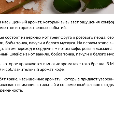
ий и насыщенный аромат, который вызывает ощущения комфор
оментов и торжественных событий.
рая состоит из верхних нот грейпфрута и розового перца, се
и, бобы тонка, пачули и белого мускуса. На первом этапе в
а, затем переход к сердечным нотам кофе, розы и жасмина, 
ый шлейф из нот ванили, бобов тонка, пачули и белого мус
 которое проявляется в многих ароматах этого бренда. В M
ий и соблазнительный аромат кофе.
ят яркие, насыщенные ароматы, которые придают уверенн
ивлекает внимание: стильный и современный флакон с отде
временность.