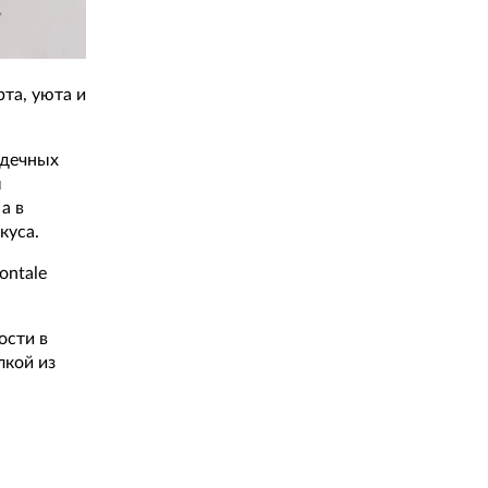
та, уюта и
рдечных
ы
а в
куса.
ontale
ости в
лкой из