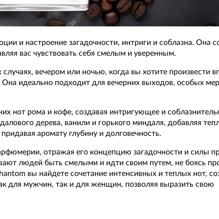
оции и настроение загадочности, интриги и соблазна. Она с
авляя вас чувствовать себя смелым и уверенным.
случаях, вечером или ночью, когда вы хотите произвести в
 Она идеально подходит для вечерних выходов, особых ме
них нот рома и кофе, создавая интригующее и соблазнитель
алового дерева, ванили и горького миндаля, добавляя тепл
, придавая аромату глубину и долговечность.
арфюмерии, отражая его концепцию загадочности и силы п
вают людей быть смелыми и идти своим путем, не боясь пр
Phantom вы найдете сочетание интенсивных и теплых нот, 
ак для мужчин, так и для женщин, позволяя выразить свою