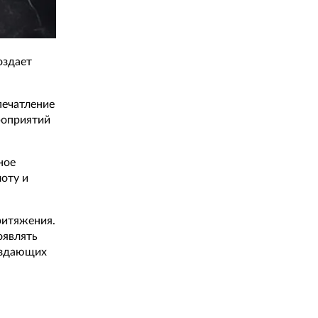
оздает
печатление
роприятий
ное
оту и
ритяжения.
оявлять
создающих