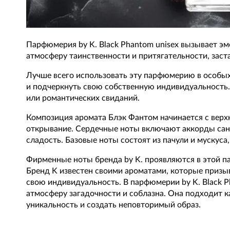
Парфюмерия by K. Black Phantom unisex вызывает эм
атмосферу таинственности и притягательности, заст
Лучше всего использовать эту парфюмерию в особых 
и подчеркнуть свою собственную индивидуальность.
или романтических свиданий.
Композиция аромата Блэк Фантом начинается с верх
открывание. Сердечные ноты включают аккорды санд
сладость. Базовые ноты состоят из пачули и мускуса
Фирменные ноты бренда by K. проявляются в этой п
Бренд K известен своими ароматами, которые призы
свою индивидуальность. В парфюмерии by K. Black 
атмосферу загадочности и соблазна. Она подходит к
уникальность и создать неповторимый образ.